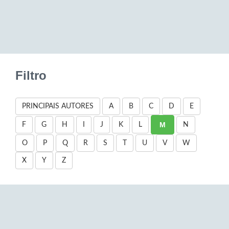
Filtro
PRINCIPAIS AUTORES
A
B
C
D
E
M
F
G
H
I
J
K
L
N
O
P
Q
R
S
T
U
V
W
X
Y
Z