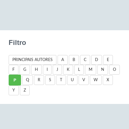
Filtro
PRINCIPAIS AUTORES
A
B
C
D
E
F
G
H
I
J
K
L
M
N
O
P
Q
R
S
T
U
V
W
X
Y
Z