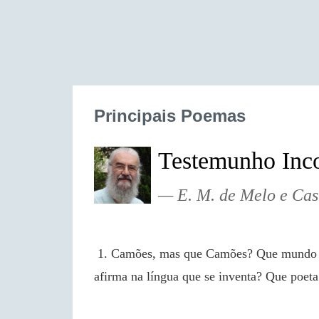
Principais Poemas
Testemunho Inco
E. M. de Melo e Cas
 1. Camões, mas que Camões? Que mundo em transição se fixa nesta língua Que margem se 
afirma na língua que se inventa? Que poeta