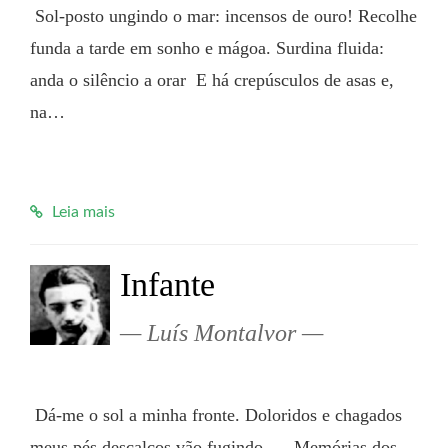
 Sol-posto ungindo o mar: incensos de ouro! Recolhe 
funda a tarde em sonho e mágoa. Surdina fluida: 
anda o silêncio a orar  E há crepúsculos de asas e, 
na…

Leia mais
Infante
Luís Montalvor
 Dá-me o sol a minha fronte. Doloridos e chagados 
meus pés descalços vão fugindo... - Memórias dos 