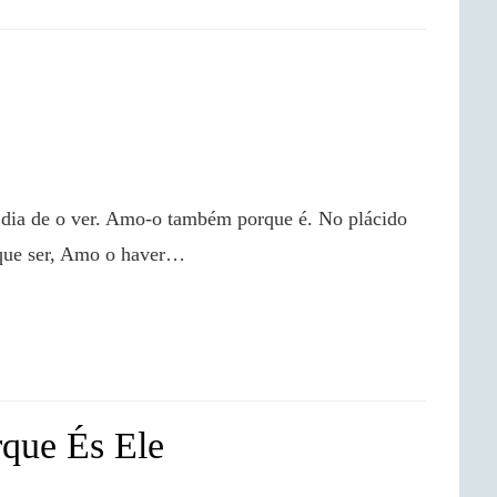
que ser, Amo o haver…

rque És Ele