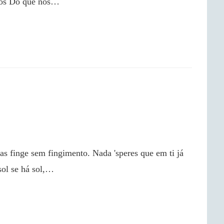
nos Do que nos…

sol se há sol,…
