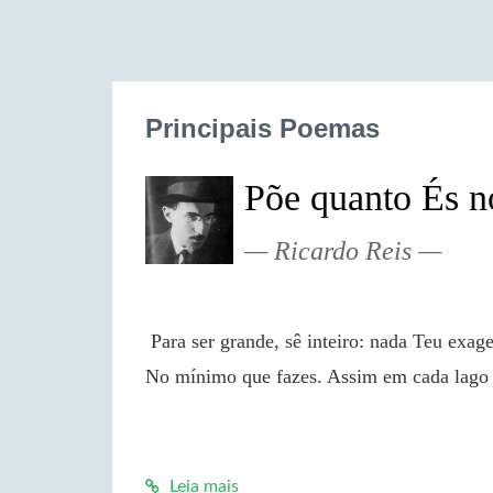
Principais Poemas
Põe quanto És 
Ricardo Reis
 Para ser grande, sê inteiro: nada Teu exagera ou exclui. Sê todo em cada coisa. Põe quanto és 
No mínimo que fazes. Assim em cada lago a
Leia mais