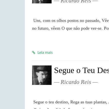
Ricardo Reis
 Uns, com os olhos postos no passado, Vêem o que não vêem: outros, fitos Os mesmos olhos 
no futuro, vêem O que não pode ver-se. Por
Leia mais
Segue o Teu Des
Ricardo Reis
 Segue o teu destino, Rega as tuas plantas, Ama as tuas rosas. O resto é a sombra De árvores 