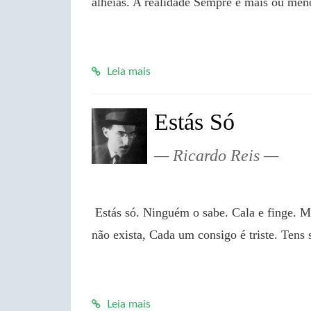
alheias. A realidade Sempre é mais ou me
Leia mais
Estás Só
Ricardo Reis
 Estás só. Ninguém o sabe. Cala e finge. Mas finge sem fingimento. Nada 'speres que em ti já 
não exista, Cada um consigo é triste. Tens 
Leia mais