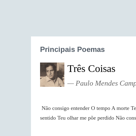
Principais Poemas
Três Coisas
Paulo Mendes Cam
 Não consigo entender O tempo A morte Teu olhar O tempo é muito comprido A morte não tem 
sentido Teu olhar me põe perdido Não co