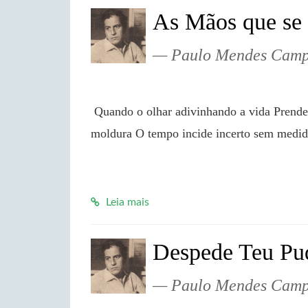
As Mãos que se
Paulo Mendes Cam
 Quando o olhar adivinhando a vida Prende-se a outro olhar de criatura O espaço se converte na 
moldura O tempo incide incerto sem medi
Leia mais
Despede Teu Pu
Paulo Mendes Cam