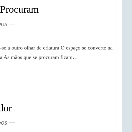
 Procuram
pos
da As mãos que se procuram ficam…

dor
pos