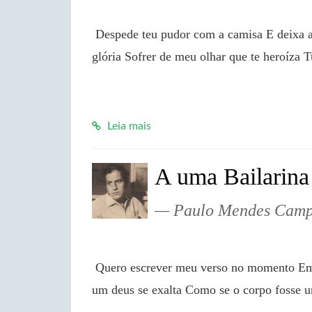
 Despede teu pudor com a camisa E deixa alada louca sem memória Uma nudez nascida para a 
glória Sofrer de meu olhar que te heroíza 
Leia mais
A uma Bailarina
Paulo Mendes Cam
 Quero escrever meu verso no momento Em que o limite extremo da ribalta Silencia teus pés, e 
um deus se exalta Como se o corpo fosse