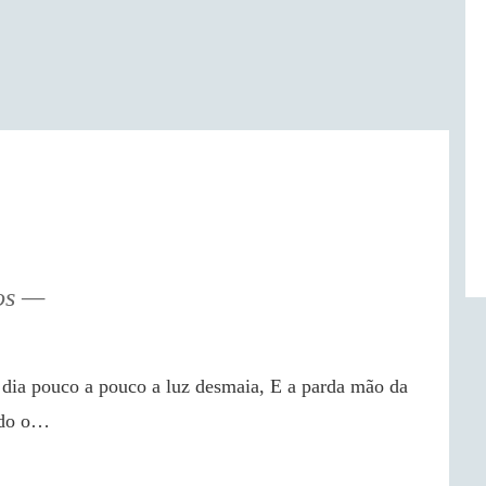
os
odo o…
