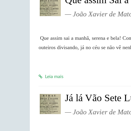
João Xavier de Mat
 Que assim sai a manhã, serena e bela! Como vem no horizonte o sol raiando! Já se vão os 
outeiros divisando, já no céu se não vê n
Leia mais
Já lá Vão Sete L
João Xavier de Mat