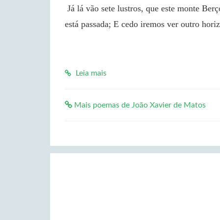
 Já lá vão sete lustros, que este monte Berço me foi: Já da vital jornada Mais de meia carreira 
está passada; E cedo iremos ver outro hori
Leia mais
Mais poemas de João Xavier de Matos