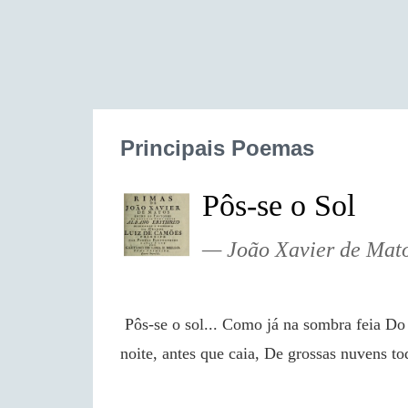
Principais Poemas
Pôs-se o Sol
João Xavier de Mat
 Pôs-se o sol... Como já na sombra feia Do dia pouco a pouco a luz desmaia, E a parda mão da 
noite, antes que caia, De grossas nuvens t