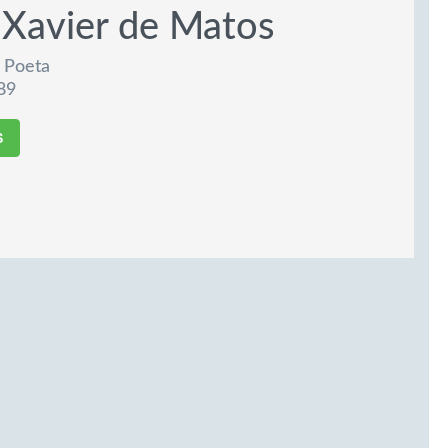
 Xavier de Matos
 Poeta
89
S