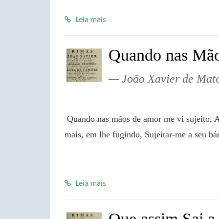
Leia mais
Quando nas Mão
João Xavier de Mat
 Quando nas mãos de amor me vi sujeito, A razão em mil erros consentindo, Jurei de nunca 
mais, em lhe fugindo, Sujeitar-me a seu bá
Leia mais
Que assim Sai 