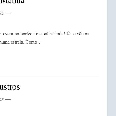
os
enhuma estrela. Como…

ustros
os