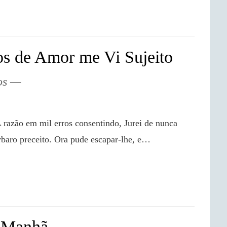
s de Amor me Vi Sujeito
os
rbaro preceito. Ora pude escapar-lhe, e…

a Manhã