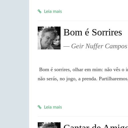
Leia mais
Bom é Sorrires
Geir Nuffer Campos
 Bom é sorrires, olhar em mim: não vês o inimigo, o rival jamais. Na caça, não serás a presa; 
não serás, no jogo, a prenda. Partilharemo
Leia mais
Cantar de Amig