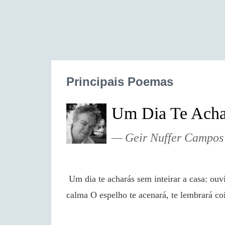
Principais Poemas
Um Dia Te Acha
Geir Nuffer Campos
 Um dia te acharás sem inteirar a casa: ouvirás o marido ressonando, os filhos dormindo em 
calma O espelho te acenará, te lembrará co