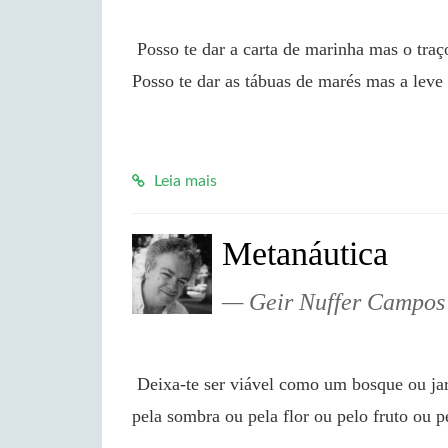
 Posso te dar a carta de marinha mas o traço que nela insinuasse um entre tantos rumos não. 
Posso te dar as tábuas de marés mas a lev
Leia mais
Metanáutica
Geir Nuffer Campos
 Deixa-te ser viável como um bosque ou jardim ou pomar por onde possa ir passando a pessoa 
pela sombra ou pela flor ou pelo fruto ou 