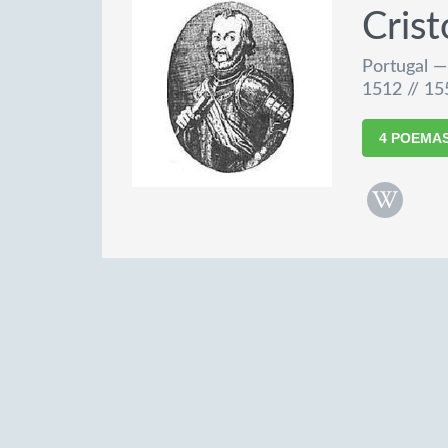
Crist
Portugal 
1512 // 15
4 POEMA