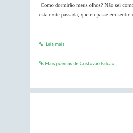
 Como dormirão meus olhos? Não sei como dormirão, pois que vela o coração. Voltas Toda 
esta noite passada, que eu passe em sentir,
Leia mais
Mais poemas de Cristovão Falcão