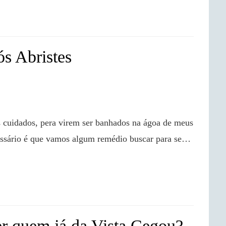
s Abristes
ecessário é que vamos algum remédio buscar para se…

r quem já da Vista Cegou?