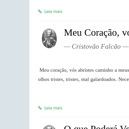
Leia mais
Meu Coração, vó
Cristovão Falcão
 Meu coração, vós abristes caminho a meus cuidados, pera virem ser banhados na ágoa de meus 
olhos tristes, tristes, mal galardoados. N
Leia mais
O que Poderá Ve