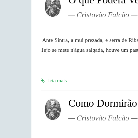
Cristovão Falcão
 Ante Sintra, a mui prezada, e serra de Ribatejo que Arrábeda é chamada, perto donde o rio 
Tejo se mete n'água salgada, houve um past
Leia mais
Como Dormirão
Cristovão Falcão