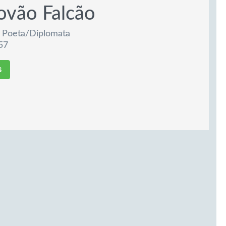
ovão Falcão
— Poeta/Diplomata
57
S