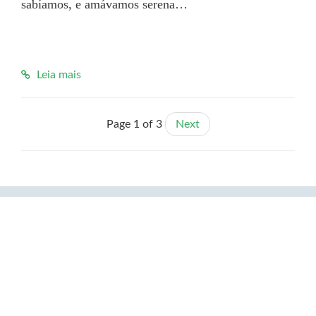
sabíamos, e amávamos serena…

Leia mais
Page 1 of 3
Next