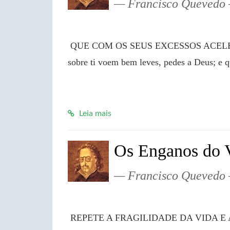
Francisco Quevedo
 QUE COM OS SEUS EXCESSOS ACELERAM A DOENÇA E A VELHICE Que os anos 
sobre ti voem bem leves, pedes a Deus; e q
Leia mais
Os Enganos do 
Francisco Quevedo
 REPETE A FRAGILIDADE DA VIDA E APONTA OS SEUS ENGANOS E OS SEUS 