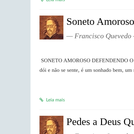
Soneto Amoroso
Francisco Quevedo
 SONETO AMOROSO DEFENDENDO O AMOR É gelo abrasador, fogo gelado, é ferida que 
dói e não se sente, é um sonhado bem, um 
Leia mais
Pedes a Deus Qua