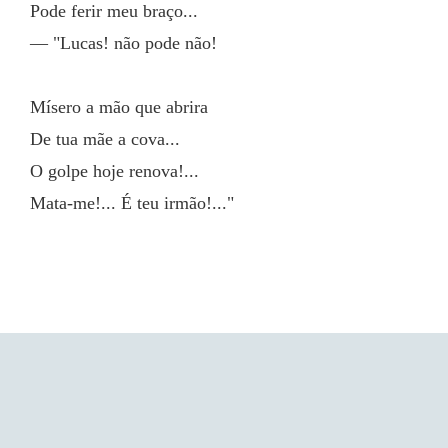
Pode ferir meu braço...
— "Lucas! não pode não!
Mísero a mão que abrira
De tua mãe a cova...
O golpe hoje renova!...
Mata-me!... É teu irmão!..."