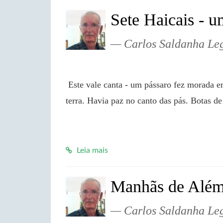
Sete Haicais - 
Carlos Saldanha Le
 Este vale canta - um pássaro fez morada em sua garganta. O inverno me achou lavrando a 
terra. Havia paz no canto das pás. Botas de
Leia mais
Manhãs de Além
Carlos Saldanha Le