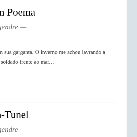
um Poema
gendre
 soldado frente ao mar.…

-Tunel
gendre