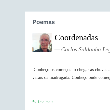
Poemas
Coordenadas
Carlos Saldanha Le
 Conheço os começos  o chegar as chuvas as migrações, o mugir de parelhas atreladas aos 
varais da madrugada. Conheço onde começ
Leia mais