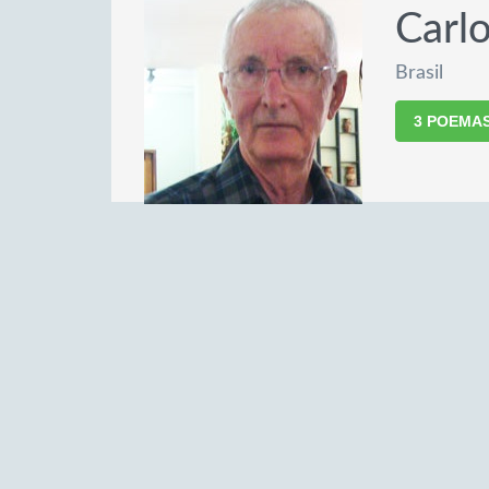
Carl
Brasil
3 POEMA