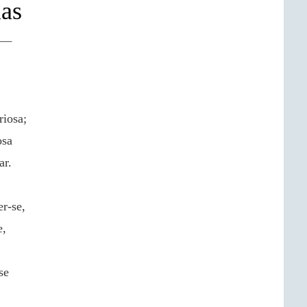
as
riosa;
osa
ar.
r-se,
e,
se