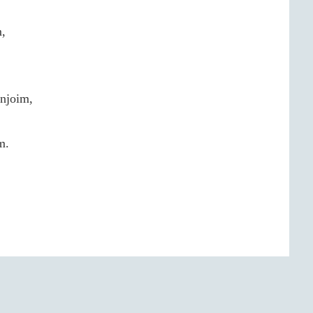
m,
njoim,
m.